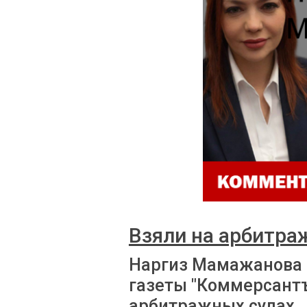
Взяли на арбитра
Наргиз Мамажанова 
газеты "Коммерсантъ
арбитражных судах