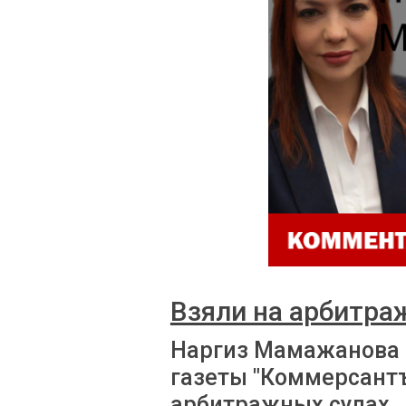
Взяли на арбитра
Наргиз Мамажанова 
газеты "Коммерсантъ
арбитражных судах