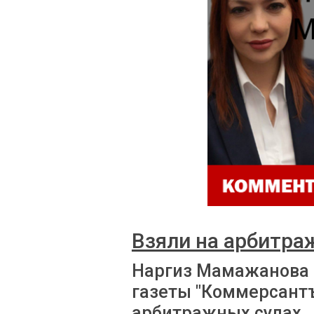
Взяли на арбитра
Наргиз Мамажанова 
газеты "Коммерсантъ
арбитражных судах