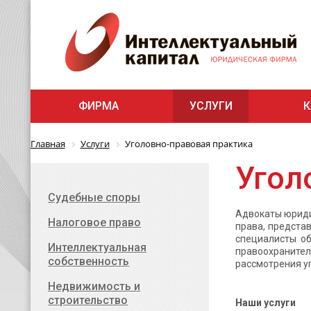
ФИРМА
УСЛУГИ
К
Главная
Услуги
Уголовно-правовая практика
Угол
Cудебные споры
Адвокаты юриди
Налоговое право
права, предста
специалисты об
Интеллектуальная
правоохраните
собственность
рассмотрения уг
Недвижимость и
строительство
Наши услуги