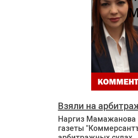
Взяли на арбитра
Наргиз Мамажанова 
газеты "Коммерсантъ
арбитражных судах