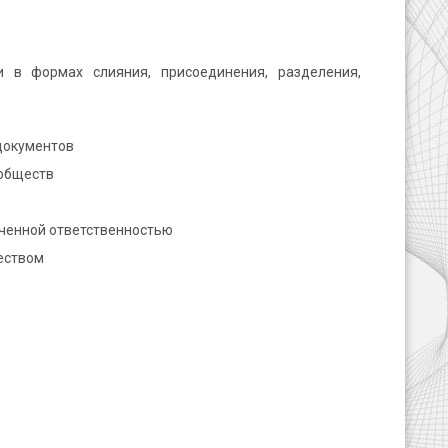
и в формах слияния, присоединения, разделения,
документов
 обществ
иченной ответственностью
еством