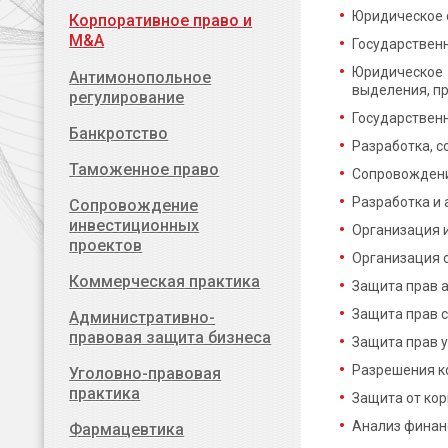
Юридическое 
Корпоративное право и
M&A
Государствен
Юридическое 
Антимонопольное
выделения, п
регулирование
Государствен
Банкротство
Разработка, 
Таможенное право
Сопровождение
Разработка и
Сопровождение
инвестиционных
Организация и
проектов
Организация 
Коммерческая практика
Защита прав 
Защита прав с
Административно-
правовая защита бизнеса
Защита прав у
Разрешения к
Уголовно-правовая
практика
Защита от ко
Анализ финан
Фармацевтика