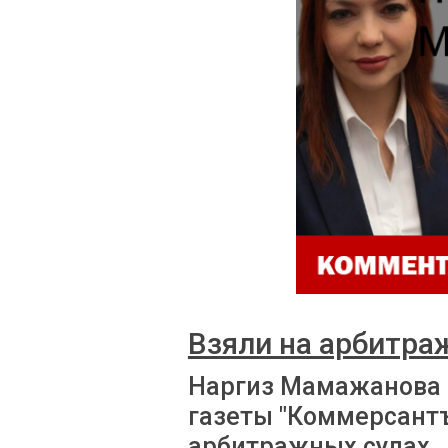
Взяли на арбитра
Наргиз Мамажанова 
газеты "Коммерсантъ
арбитражных судах