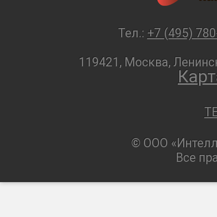
Тел.:
+7 (495) 780
119421, Москва, Ленинск
Карт
T
© ООО «Интелл
Все пр