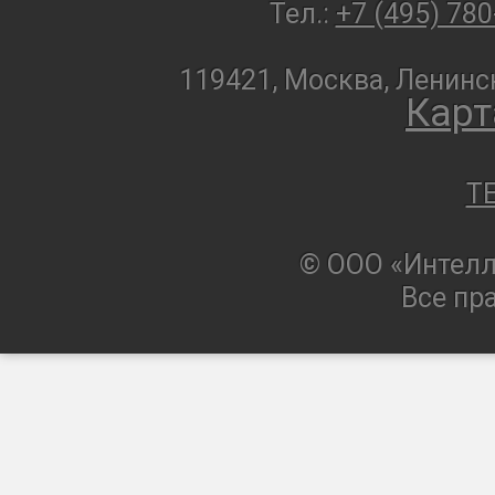
Тел.:
+7 (495) 780
119421, Москва, Ленинск
Карт
T
© ООО «Интелл
Все пр