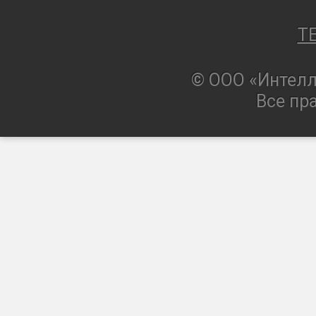
T
© ООО «Интелл
Все пр