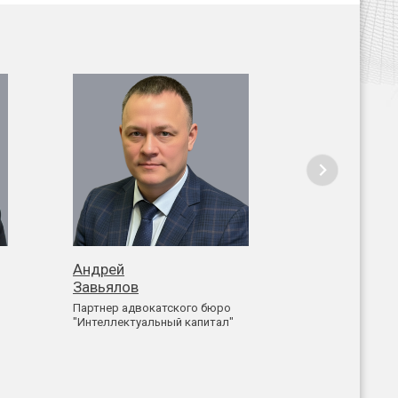
Андрей
Николай
Завьялов
Иус
Партнер адвокатского бюро
Партнер адвок
"Интеллектуальный капитал"
"Интеллектуал