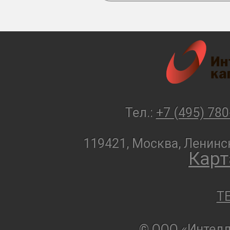
Тел.:
+7 (495) 780
119421, Москва, Ленинск
Карт
T
© ООО «Интелл