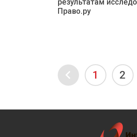
результатам исслед
Право.ру
1
2