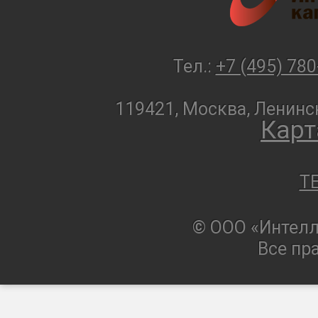
Тел.:
+7 (495) 780
119421, Москва, Ленинск
Карт
T
© ООО «Интелл
Все пр