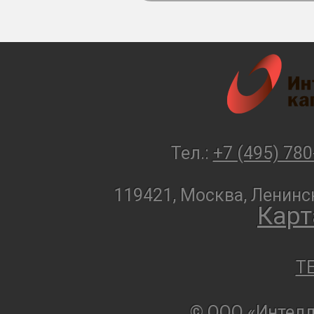
Тел.:
+7 (495) 780
119421, Москва, Ленинск
Карт
T
© ООО «Интелл