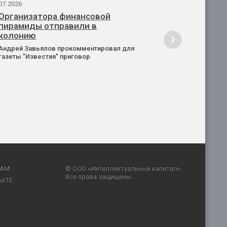
07.2026
Организатора финансовой
пирамиды отправили в
колонию
Андрей Завьялов прокомментировал для
газеты "Известия" приговор
RAM
© ООО «Интеллектуальный капитал».
Все права защищены.
АКТЕ