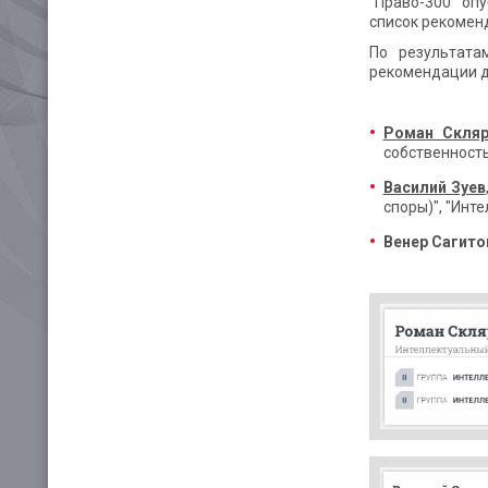
"Право-300" оп
список рекомен
По результата
рекомендации д
Роман Скля
собственность
Василий Зуев
споры)", "Инт
Венер Сагито