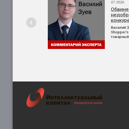
07.2026
Обвине
недобр
конкур
Василий 
Shopper’s
товарный