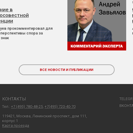
ние в
осовестной
енции
Зуев прокомментировал для
 перспективы спора за
 знак
ВСЕ НОВОСТИ И ПУБЛИКАЦИИ
КОНТАКТЫ
TELEG
ВКОНТ
Тел.:
+7 (495) 780-48-25
,
+7(495) 720-40-70
119421, Москва, Ленинский проспект, дом 111,
корпус 1
Карта проезда