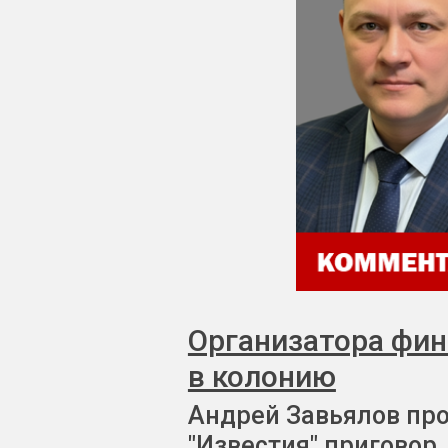
Организатора фи
в колонию
Андрей Завьялов пр
"Известия" приговор