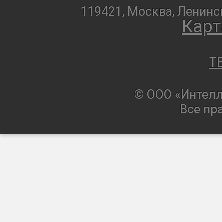
119421, Москва, Ленинск
Карт
T
© ООО «Интелл
Все пр