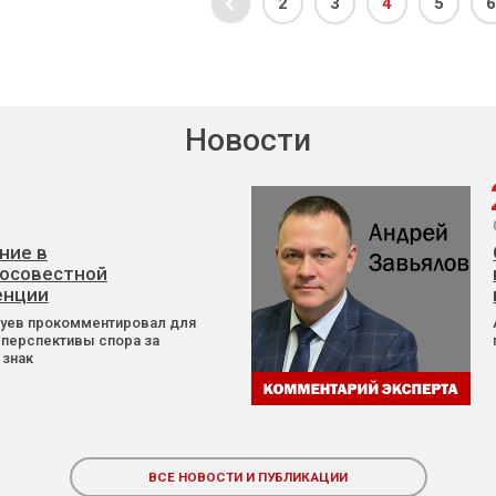
2
3
4
5
6
Новости
ние в
осовестной
енции
Зуев прокомментировал для
 перспективы спора за
 знак
ВСЕ НОВОСТИ И ПУБЛИКАЦИИ