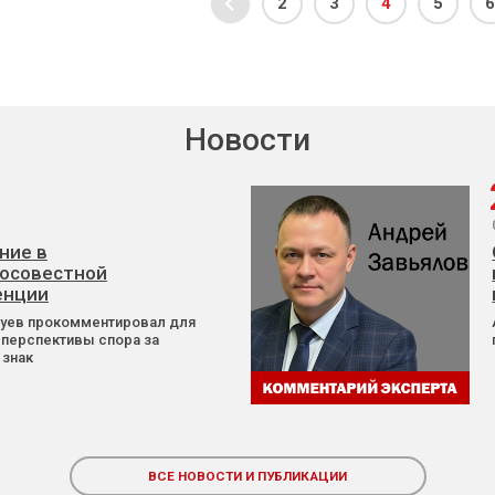
2
3
4
5
6
Новости
ние в
осовестной
енции
Зуев прокомментировал для
 перспективы спора за
 знак
ВСЕ НОВОСТИ И ПУБЛИКАЦИИ