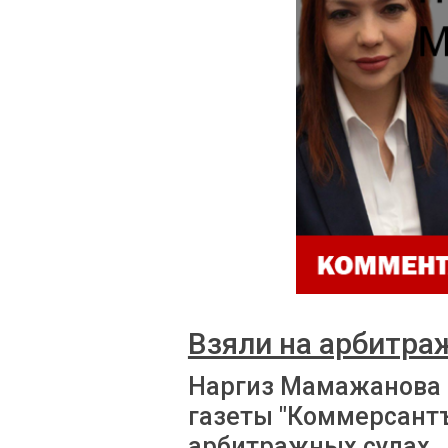
Взяли на арбитра
Наргиз Мамажанова 
газеты "Коммерсантъ
арбитражных судах