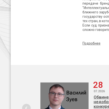
передаче брен
"Интеллектуал
ближнего зарубе
государству осп
тех стран, в ко
Если суд призн
сложно говорить
Подробнее
28
07.2026
Обвине
недобр
конкур