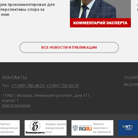
Зуев прокомментировал для
 перспективы спора за
 знак
ВСЕ НОВОСТИ И ПУБЛИКАЦИИ
КОНТАКТЫ
TELEG
ВКОНТ
Тел.:
+7 (495) 780-48-25
,
+7(495) 720-40-70
119421, Москва, Ленинский проспект, дом 111,
корпус 1
Карта проезда