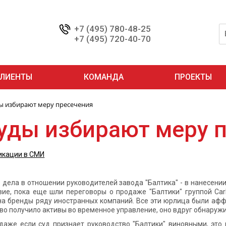
+7 (495) 780-48-25
+7 (495) 720-40-70
ЛИЕНТЫ
КОМАНДА
ПРОЕКТЫ
ы избирают меру пресечения
уды избирают меру 
икации в СМИ
о дела в отношении руководителей завода "Балтика" - в нанесени
вие, пока еще шли переговоры о продаже "Балтики" группой Car
на бренды ряду иностранных компаний. Все эти юрлица были аффи
о получило активы во временное управление, оно вдруг обнаружил
 даже если суд признает руководство "Балтики" виновными, это