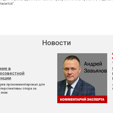
ласится".
Новости
ние в
осовестной
енции
Зуев прокомментировал для
 перспективы спора за
 знак