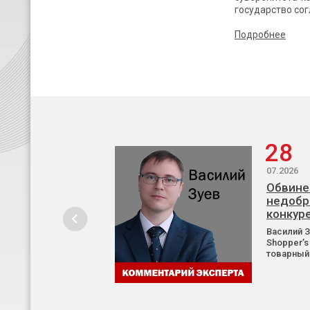
государство сог
Подробнее
28
07.2026
Обвине
недобр
конкур
Василий 
Shopper’s
товарный