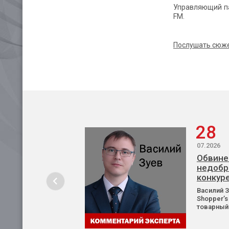
Управляющий па
FM.
Послушать сюж
28
07.2026
Обвине
недобр
конкур
Василий 
Shopper’s
товарный