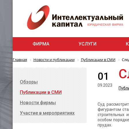
ФИРМА
УСЛУГИ
К
Главная
Новости и публикации
Публикации в СМИ
Сле
С
01
Обзоры
09.2023
Публ
Публикации в СМИ
Новости фирмы
Суд рассмотрит
фигурантом ста
Участие в мероприятиях
строительных и
особом порядке
прудах.