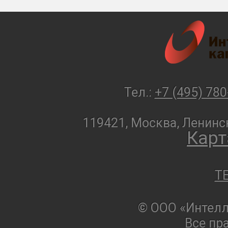
Тел.:
+7 (495) 780
119421, Москва, Ленинск
Карт
T
© ООО «Интелл
Все пр